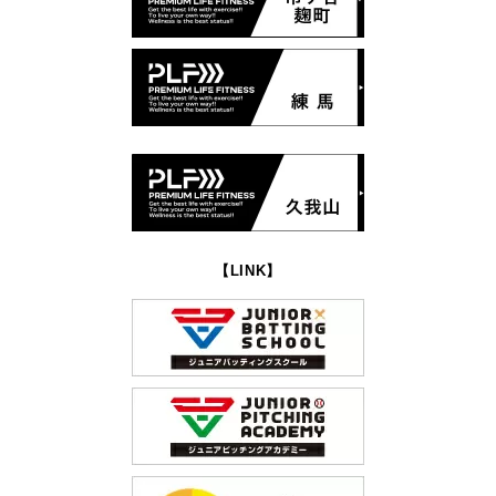
【LINK】