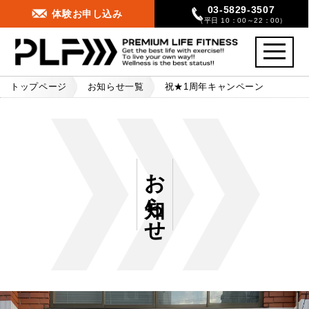
03-5829-3507
体験お申し込み
（平日 10：00～22：00）
toggle
navigati
トップページ
お知らせ一覧
祝★1周年キャンペーン
お知らせ