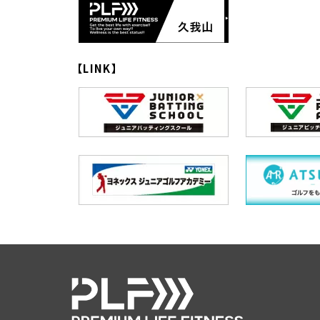
【LINK】