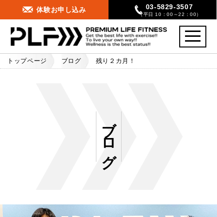
03-5829-3507
体験お申し込み
（平日 10：00～22：00）
toggle
navigati
トップページ
ブログ
残り２カ月！
ブログ